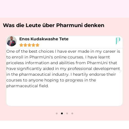
Was die Leute über Pharmuni denken
Enos Kudakwashe Tete





One of the best choices I have ever made in my career is
T
to enroll in PharmUni's online courses. I have learnt
t
ng
priceless information and abilities from PharmUni that
s
have significantly aided in my professional development
o
in the pharmaceutical industry. I heartily endorse their
k
courses to anyone hoping to progress in the
a
pharmaceutical field.
a
m
D
n