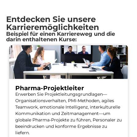
Entdecken Sie unsere
Karrieremöglichkeiten
Beispiel für einen Karriereweg und die
darin enthaltenen Kurse:
Spezialist für Qualitätssicherung
Become a Spezialist für Qualitätssicherung:
master GMP risk management, change control,
e
deviations, incidents, CAPA, supplier qualification,
and complaint handling through these courses,
zu
equipping you to safeguard product quality,
ensure regulatory compliance…
7 Kurse