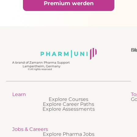
Premium werden
N
Bl
Gl
F
A brand of Zamann Pharma Support
Lampertheim, Germany
© All rights reserved
Learn
To
Explore Courses
Go
Explore Career Paths
Explore Assessments
Jobs & Careers
Explore Pharma Jobs